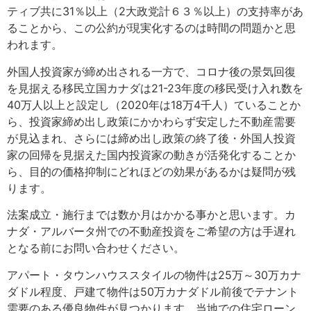
ティブ共に31％以上（2大政党計６３％以上）の支持率があ
ることから、この公約が現実化するのは時間の問題かと思
われます。
外国人投資家が締め出される一方で、コロナ後の景気回復
を見据える移民立国カナダは21-23年度の移民受け入れ数を
40万人以上と設定し（2020年は18万4千人）ていることか
ら、投資家締め出し政策にかかわらず安定した不動産需要
が見込まれ、さらには締め出し政策の終了後・外国人投資
家の回帰を見据えた国内投資家の動きが活発化することか
ら、目的の価格抑制にどれほどの効果があるかは疑問が残
ります。
法案成立・施行までは数か月はかかる事かと思います。カ
ナダ・アルバータ州での不動産投資をご希望の方は手遅れ
となる前にお問い合わせください。
アパート・タウンハウススタイルの物件は25万～30万カナ
ダドル程度、戸建て物件は50万カナダドル前後でテナント
需要のある優良物件が見つかります。当地での住宅ローン