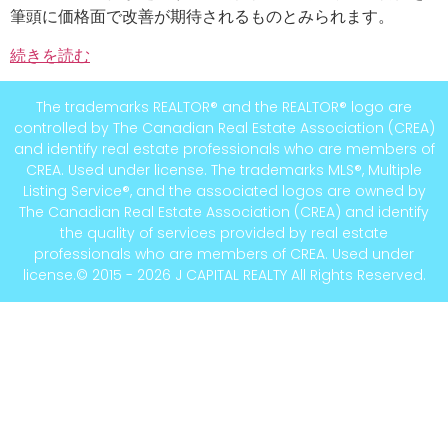
筆頭に価格面で改善が期待されるものとみられます。
続きを読む
The trademarks REALTOR® and the REALTOR® logo are
controlled by The Canadian Real Estate Association (CREA)
and identify real estate professionals who are members of
CREA. Used under license. The trademarks MLS®, Multiple
Listing Service®, and the associated logos are owned by
The Canadian Real Estate Association (CREA) and identify
the quality of services provided by real estate
professionals who are members of CREA. Used under
license.© 2015 - 2026 J CAPITAL REALTY All Rights Reserved.